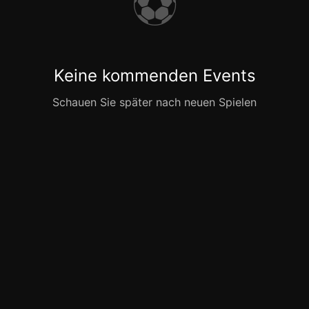
⚽
Keine kommenden Events
Schauen Sie später nach neuen Spielen