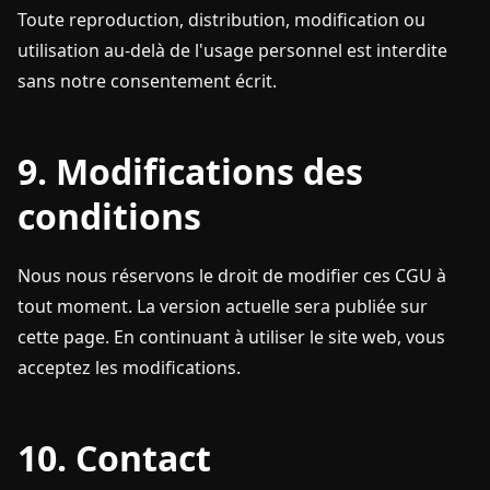
Toute reproduction, distribution, modification ou
utilisation au-delà de l'usage personnel est interdite
sans notre consentement écrit.
9. Modifications des
conditions
Nous nous réservons le droit de modifier ces CGU à
tout moment. La version actuelle sera publiée sur
cette page. En continuant à utiliser le site web, vous
acceptez les modifications.
10. Contact