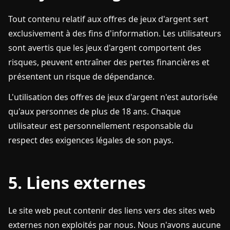
Tout contenu relatif aux offres de jeux d'argent sert
exclusivement à des fins d'information. Les utilisateurs
sont avertis que les jeux d'argent comportent des
risques, peuvent entraîner des pertes financières et
présentent un risque de dépendance.
L'utilisation des offres de jeux d'argent n'est autorisée
qu'aux personnes de plus de 18 ans. Chaque
utilisateur est personnellement responsable du
respect des exigences légales de son pays.
5. Liens externes
Le site web peut contenir des liens vers des sites web
externes non exploités par nous. Nous n'avons aucune